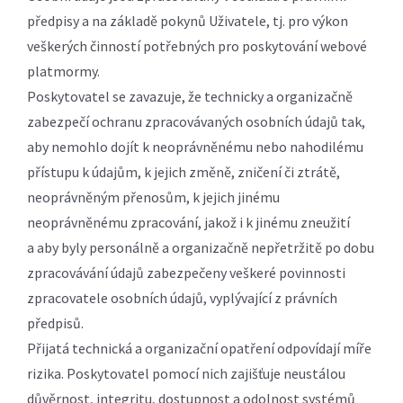
předpisy a na základě pokynů Uživatele, tj. pro výkon
veškerých činností potřebných pro poskytování webové
platmormy.
Poskytovatel se zavazuje, že technicky a organizačně
zabezpečí ochranu zpracovávaných osobních údajů tak,
aby nemohlo dojít k neoprávněnému nebo nahodilému
přístupu k údajům, k jejich změně, zničení či ztrátě,
neoprávněným přenosům, k jejich jinému
neoprávněnému zpracování, jakož i k jinému zneužití
a aby byly personálně a organizačně nepřetržitě po dobu
zpracovávání údajů zabezpečeny veškeré povinnosti
zpracovatele osobních údajů, vyplývající z právních
předpisů.
Přijatá technická a organizační opatření odpovídají míře
rizika. Poskytovatel pomocí nich zajišťuje neustálou
důvěrnost, integritu, dostupnost a odolnost systémů