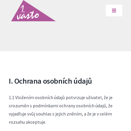
Přeskočit
na
Toggle
Navigati
obsah
Služby
O nás
Podporujeme
I. Ochrana osobních údajů
Reference
1.1 Vložením osobních údajů potvrzuje uživatel, že je
Volná místa
srozuměn s podmínkami ochrany osobních údajů, že
vyjadřuje svůj souhlas s jejich zněním, a že je v celém
rozsahu akceptuje.
Kontakt