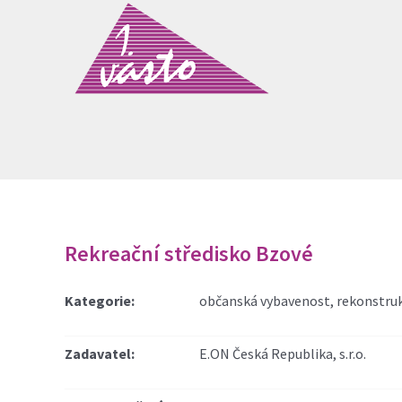
Přeskočit
na
obsah
Rekreační středisko Bzové
Kategorie:
občanská vybavenost, rekonstru
Zadavatel:
E.ON Česká Republika, s.r.o.