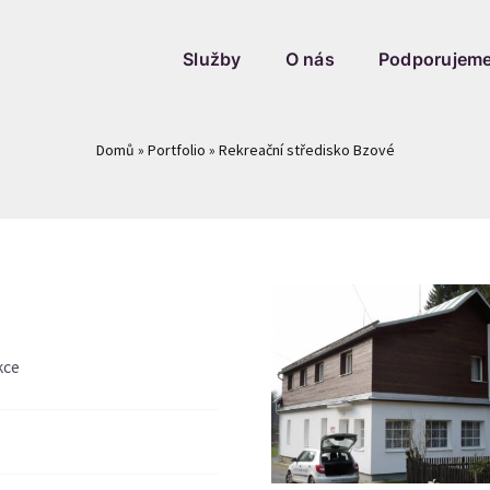
Služby
O nás
Podporujem
Domů
»
Portfolio
»
Rekreační středisko Bzové
kce