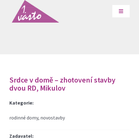
Přeskočit
na
Toggle
Navigati
obsah
Služby
O nás
Podporujeme
Srdce v domě – zhotovení stavby
dvou RD, Mikulov
Reference
Kategorie:
Volná místa
rodinné domy, novostavby
Kontakt
Zadavatel: