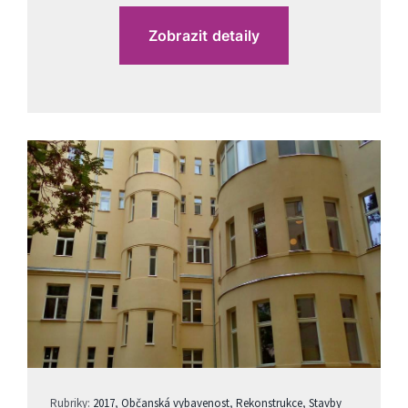
Zobrazit detaily
Rubriky:
2017
,
Občanská vybavenost
,
Rekonstrukce
,
Stavby