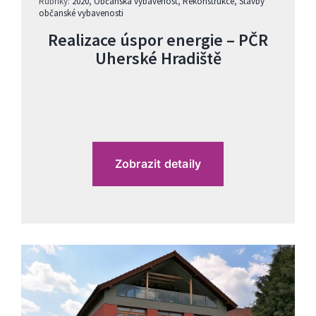
Rubriky:
2020
,
Občanská vybavenost
,
Rekonstrukce
,
Stavby
občanské vybavenosti
Realizace úspor energie – PČR
Uherské Hradiště
Zobrazit detaily